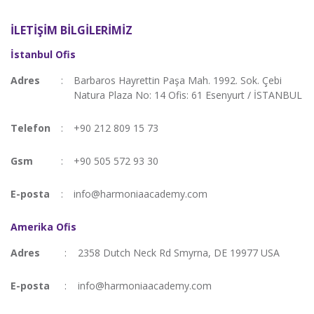
İLETIŞIM BILGILERIMIZ
İstanbul Ofis
Adres
:
Barbaros Hayrettin Paşa Mah. 1992. Sok. Çebi
Natura Plaza No: 14 Ofis: 61 Esenyurt / İSTANBUL
Telefon
:
+90 212 809 15 73
Gsm
:
+90 505 572 93 30
E-posta
:
info@harmoniaacademy.com
Amerika Ofis
Adres
:
2358 Dutch Neck Rd Smyrna, DE 19977 USA
E-posta
:
info@harmoniaacademy.com